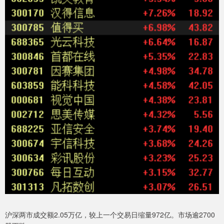
沪深两市成交额2.05万亿，较上一个交易日缩量972亿。市场逾2700