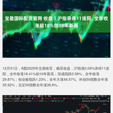
12月31日，A股2025年交易收官，截至收盘，沪指涨0.09%录得11连
阳，全年收涨18.41%创10年新高；深成指跌0.58%，全年收涨
29.87%；创业板指跌1.23%，全年大涨49.57%。科创50指数全年涨
35.92%，北证50指数全年涨38.8%。