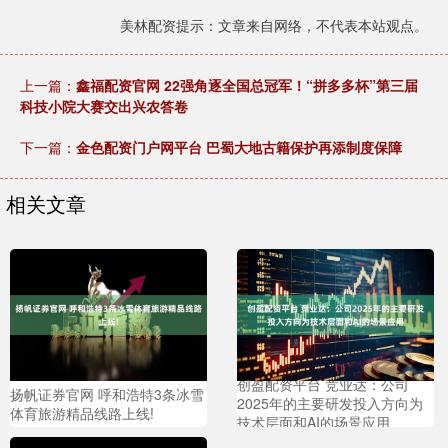
美林配资提示：文章来自网络，不代表本站观点。
上一篇：
鑫福配资官网 22强角逐全国总冠军！“拼多多杯”第三届
科技小院大赛交出兴农答卷
下一篇：
金色配资门户网平台 巴蜀大地古籍保护再添制度保障
相关文章
创盈配资平台 竞业达：公司
扬帆证券官网 呼和浩特3条冰雪
2025年的主要研发投入方向为
体育旅游精品线路上线!
技术层面和AI的场景应用