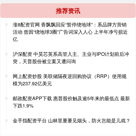
推荐资讯
涨8配资官网 香飘飘回应“暂停绕地球”：系品牌方营销
活动 曾因“绕地球3圈”广告词深入人心 上半年净亏损近
亿
沪深配资 中昊芯英系高管入主、主业与IPO计划前后冲
突，天普股份被立案又遭问询
网上配资炒股 美联储隔夜逆回购协议（RRP）使用规
模为237.92亿美元
邮政配资APP下载 惠普股价触及逾5年来的最低点 最新
下跌1.9%
金手指配资平台 山林里屡屡见烟头，防火岂能是儿戏？