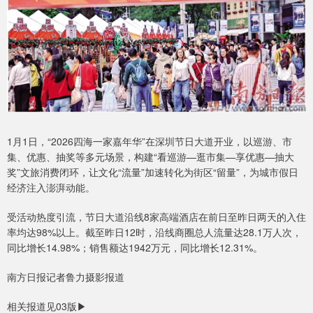
1月1日，“2026四海一家嘉年华”在深圳节日大道开业，以巡游、市
集、优惠、抽奖等多元场景，构建“看巡游—逛市集—享优惠—抽大
奖”文旅消费闭环，让文化“流量”加速转化为街区“留量”，为城市假日
经济注入澎湃动能。
受活动热度引流，节日大道沿线8家高端酒店在前日至昨日两天的入住
率均达98%以上。截至昨日12时，沿线商圈总人流量达28.1万人次，
同比增长14.98%；销售额达1942万元，同比增长12.31%。
南方日报记者鲁力摄影报道
相关报道见03版▶