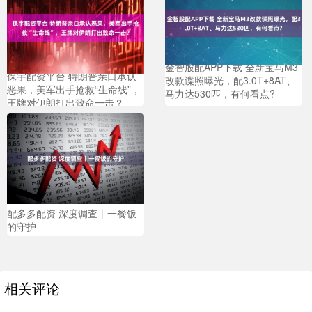
金智股配APP下载 全新宝马M3
保宇配资平台 特朗普亲口承认
改款谍照曝光，配3.0T+8AT、
恶果，美军出手抢救“生命线”，
马力达530匹，有何看点?
王牌对伊朗打出致命一击？
配多多配资 深度调查丨一餐饭
的守护
相关评论