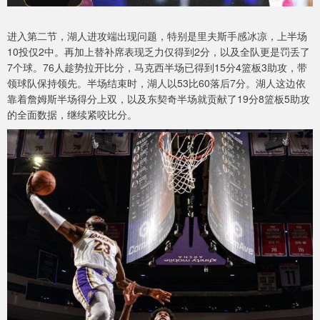
进入第二节，湖人进攻端出现问题，特别是里夫斯手感冰凉，上半场
10投仅2中。再加上替补席表现乏力仅得到2分，以及全队更是罚丢了
7个球。76人趁势拉开比分，马克西半场已得到15分4篮板3助攻，带
领球队保持领先。半场结束时，湖人以53比60落后7分。湖人这边依
靠着詹姆斯半场得分上双，以及东契奇半场就贡献了19分8篮板5助攻
的全面数据，继续紧咬比分。