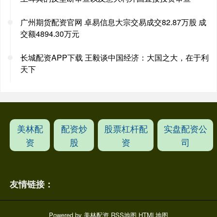
广州期货配资官网 卓易信息大宗交易成交82.87万股 成
交额4894.30万元
长城配资APP下载 王毅谈中国经济：大国之大，在于利
天下
美林配
配资炒
股票杠杆配
实盘配资公
资
股
资
司
友情链接：
Powered by
美林配资
RSS地图
HTML地图