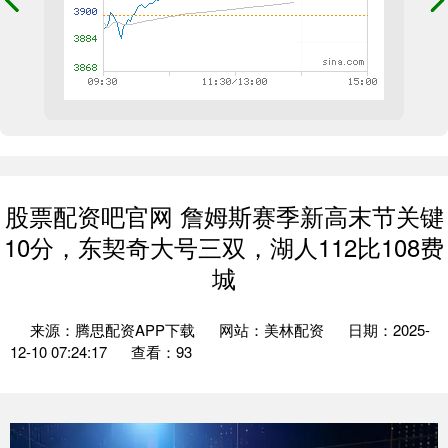
股票配资吧官网 詹姆斯赛季新高末节关键
10分，东契奇大号三双，湖人112比108费
城
来源：腾思配资APP下载
网站：美林配资
日期：2025-
12-10 07:24:17
查看：93