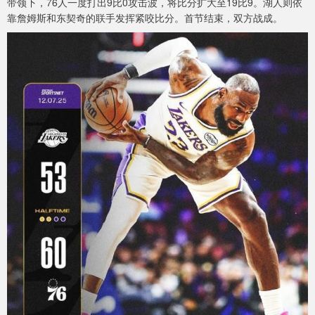
带领下，76人一度打出9比0攻击波，将比分扩大至19比9。湖人则依
靠詹姆斯和东契奇的联手发挥紧咬比分。首节结束，双方战成。