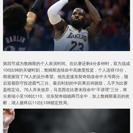
第四节成为詹姆斯的个人表演时间。在比赛还剩4分多钟时，双方战成
100比98的关键时刻，詹姆斯连续命中高难度投篮，个人连得10分，
彻底摧毁了76人的反扑希望。他先是接东契奇助攻命中大号两分，随
后迎着防守投进霸气三分。最后时刻的中距离后仰跳投，几乎为比赛
盖棺定论。76人并未放弃，马克西在比赛末段命中“不讲理”三分，将
分差缩小至108比110。但东契奇稳稳两罚全中，加上詹姆斯最后的抢
断，湖人最终以112比108锁定胜局。