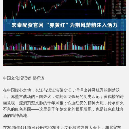
中国文化报记者 瞿祥涛
在中国腹心之地，长江与汉江浩荡交汇，润泽出钟灵毓秀的荆楚沃
土。赤壁古战场的三国烽火，铭刻金戈铁马的历史印记；黄鹤楼的诗
画意境，流淌荆楚文脉的千年风雅；铁血红安的精神火炬，传承薪火
不息的红色基因——这里是千年楚文化的根系所系，也是红色血脉奔
涌的精神高地。
在2025年4月25日召开的2025湖北文化旅游发展大会上，湖北宣布