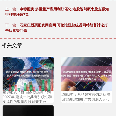
上一篇：
申穆配资 多重量产应用利好催化 港股智驾概念股走强知
行科技涨超7%
下一篇：
石家庄股票配资网官网 哥伦比亚总统说同特朗普讨论打
击贩毒等问题
相关文章
涨8配资官网 香飘飘回应“暂停
铭创配资平台 国家数据局：到
绕地球”：系品牌方营销活动 曾
2027年 建成一批具有引领性和
因“绕地球3圈”广告词深入人心
支撑性的数据科技创新平台
上半年净亏损近亿