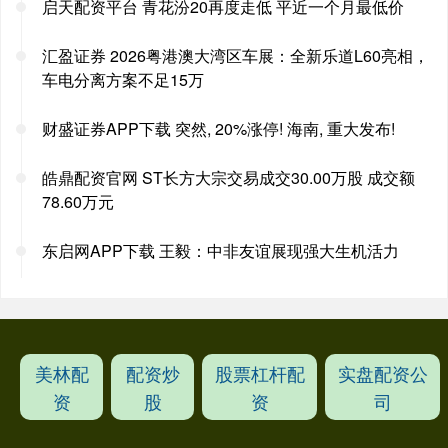
启天配资平台 青花汾20再度走低 平近一个月最低价
汇盈证券 2026粤港澳大湾区车展：全新乐道L60亮相，
车电分离方案不足15万
财盛证券APP下载 突然, 20%涨停! 海南, 重大发布!
皓鼎配资官网 ST长方大宗交易成交30.00万股 成交额
78.60万元
东启网APP下载 王毅：中非友谊展现强大生机活力
美林配
配资炒
股票杠杆配
实盘配资公
资
股
资
司