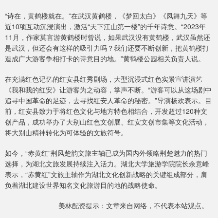
“诗在，黄鹤楼就在。”在武汉黄鹤楼，《梦回太白》《凤舞九天》等
近10项互动沉浸演出，激活“天下江山第一楼”的千年诗意。“2023年
11月，作家莫言游黄鹤楼时曾说，如果武汉没有黄鹤楼，武汉虽然还
是武汉，但还会有这样的吸引力吗？我们还要不断创新，把黄鹤楼打
造成广大游客争相打卡的诗意目的地。”黄鹤楼公园相关负责人说。
在充满红色记忆的红安县红秀剧场，大型沉浸式红色实景宣讲演艺
《我和我的红安》让游客为之动容，掌声不断。“游客可以从这场剧中
追寻中国革命的足迹，去寻找红安人革命的秘密。”导演杨欢表示。目
前，红安县致力于将红色文化与地方特色相结合，开发超过120种文
创产品，成功举办了大别山红色文创展、红安文创市集等文化活动，
将大别山精神转化为可体验的文旅符号。
如今，“赤黄红”荆风楚韵文旅主轴已成为国内外领略荆楚魅力的热门
选择，为湖北文旅发展持续注入活力。湖北大学旅游学院院长余意峰
表示，“赤黄红”文旅主轴作为湖北文化创新战略的关键组成部分，肩
负着湖北建设世界知名文化旅游目的地的战略使命。
美林配资提示：文章来自网络，不代表本站观点。