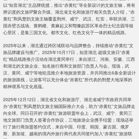
以“知音湖北”主品牌统揽，推出“赤黄红”等全新设计的文旅主轴，将有
辨识度的文旅IP聚合升级。湖北省文化和旅游厅相关负责人介绍，“赤
黄红”荆风楚韵文旅主轴覆盖荆州、咸宁、武汉、红安，串联洪湖、三
国赤壁古战场、黄鹤楼、黄麻起义和鄂豫皖苏区革命烈士纪念园等核
心景区，是集三国文化、都市文化、红色文化于一体的精品线路。
2025年以来，湖北通过跨区域联动与品牌整合，持续推动“赤黄红”文
旅品牌建设与推广。2025年10月17日，知音湖北·超级文旅日“赤黄
红”精品线路推介活动在湖北黄冈举行，来自浙江、河南、安徽、江西
和湖北的文旅企业、知名旅行商和文旅部门负责人与会。现场，武
汉、黄冈、咸宁等地轮流推介本地旅游资源，并共同推出6条全新设计
的旅游路线，让游客可以充分体会“赤黄红”所代表的荆楚大地深厚的
精神谱系与文化底蕴。
2025年12月12日，湖北省文化和旅游厅、湖北省咸宁市政府共同举
办“赤黄红”荆风楚韵文旅主轴国际推介大会，助力“赤黄红”文旅品牌走
向全球。同日召开的“赤黄红”旅游联盟年会上，武汉、咸宁、黄冈三
地文旅部门负责人签署合作协议，三地旅游企业携手结盟；现场还举
行了旅行商加盟签约仪式，来自中国、印度、韩国、蒙古国、俄罗
斯、新加坡、越南的境内外旅行商代表共同签约加入“赤黄红”旅游联