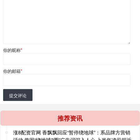
你的昵称
*
你的邮箱
*
提交评论
推荐资讯
涨8配资官网 香飘飘回应“暂停绕地球”：系品牌方营销
活动 曾因“绕地球3圈”广告词深入人心 上半年净亏损近