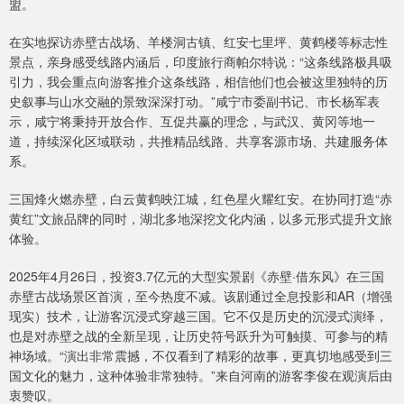
盟。
在实地探访赤壁古战场、羊楼洞古镇、红安七里坪、黄鹤楼等标志性
景点，亲身感受线路内涵后，印度旅行商帕尔特说：“这条线路极具吸
引力，我会重点向游客推介这条线路，相信他们也会被这里独特的历
史叙事与山水交融的景致深深打动。”咸宁市委副书记、市长杨军表
示，咸宁将秉持开放合作、互促共赢的理念，与武汉、黄冈等地一
道，持续深化区域联动，共推精品线路、共享客源市场、共建服务体
系。
三国烽火燃赤壁，白云黄鹤映江城，红色星火耀红安。在协同打造“赤
黄红”文旅品牌的同时，湖北多地深挖文化内涵，以多元形式提升文旅
体验。
2025年4月26日，投资3.7亿元的大型实景剧《赤壁·借东风》在三国
赤壁古战场景区首演，至今热度不减。该剧通过全息投影和AR（增强
现实）技术，让游客沉浸式穿越三国。它不仅是历史的沉浸式演绎，
也是对赤壁之战的全新呈现，让历史符号跃升为可触摸、可参与的精
神场域。“演出非常震撼，不仅看到了精彩的故事，更真切地感受到三
国文化的魅力，这种体验非常独特。”来自河南的游客李俊在观演后由
衷赞叹。