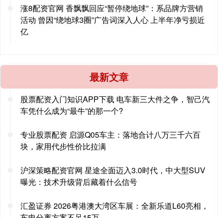
涨8配资官网 香飘飘回应“暂停绕地球”：系品牌方营销
活动 曾因“绕地球3圈”广告词深入人心 上半年净亏损近
亿
最新文章
股票配资入门知识APP下载 电车新三大件之争，智己汽
车凭什么成为“最牛”的那一个?
专业股票配资 启源Q05车主：落地合计八万三千六百
块，家用代步性价比拉满
沪深策略配资官网 星途全面迈入3.0时代，中大型SUV
曝光：技术升级背后藏着什么信号
汇盈证券 2026粤港澳大湾区车展：全新乐道L60亮相，
车电分离方案不足15万