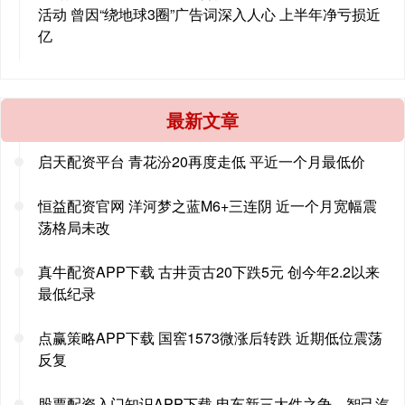
活动 曾因“绕地球3圈”广告词深入人心 上半年净亏损近
亿
最新文章
启天配资平台 青花汾20再度走低 平近一个月最低价
恒益配资官网 洋河梦之蓝M6+三连阴 近一个月宽幅震
荡格局未改
真牛配资APP下载 古井贡古20下跌5元 创今年2.2以来
最低纪录
点赢策略APP下载 国窖1573微涨后转跌 近期低位震荡
反复
股票配资入门知识APP下载 电车新三大件之争，智己汽