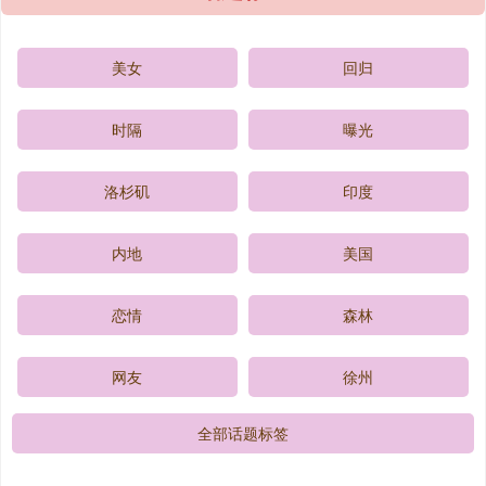
美女
回归
时隔
曝光
洛杉矶
印度
内地
美国
恋情
森林
网友
徐州
全部话题标签