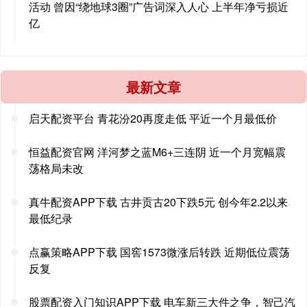
活动 曾因“绕地球3圈”广告词深入人心 上半年净亏损近
亿
最新文章
启天配资平台 青花汾20再度走低 平近一个月最低价
恒益配资官网 洋河梦之蓝M6+三连阴 近一个月宽幅震
荡格局未改
真牛配资APP下载 古井贡古20下跌5元 创今年2.2以来
最低纪录
点赢策略APP下载 国窖1573微涨后转跌 近期低位震荡
反复
股票配资入门知识APP下载 电车新三大件之争，智己汽