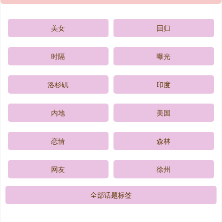
美女
回归
时隔
曝光
洛杉矶
印度
内地
美国
恋情
森林
网友
徐州
全部话题标签