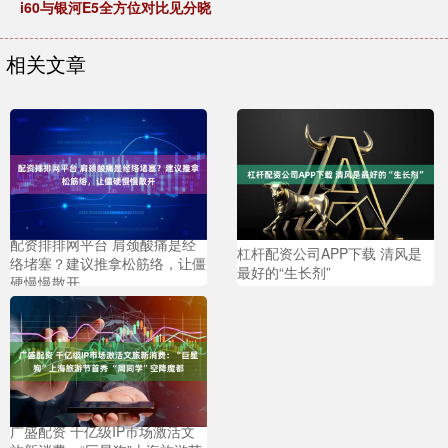
i60与银河E5全方位对比见分晓
相关文章
配资排排网平台 肩颈酸痛是经
杠杆配资公司APP下载 清风是
络堵塞？建议推拿松筋络，让僵
最好的“生长剂”
硬慢慢散开
广盛配资 千亿级IP市场激活文