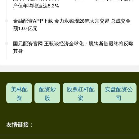
产值年均增速达5.3%
金融配资APP下载 金力永磁现28笔大宗交易 总成交金
额1.07亿元
国元配资官网 王毅谈经济全球化：脱钩断链最终将反噬
其身
美林配
配资炒
股票杠杆配
实盘配资公
资
股
资
司
友情链接：