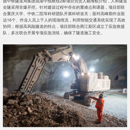
据中铁隧道局集团成渝中线枢纽2标项目负责人杨海航介绍，人和隧道
全隧采用非爆开挖。针对建设过程中存在的重难点和课题，项目部联
合重庆大学、中铁二院等科研团队开展科研攻关；面对高峰期作业面
达16个、作业人员上千人的现场情况，利用智能交通系统实现了高效
协同；根据高风险隧道的特点，项目部联合两江新区成立了应急救援
队，多次联合开展专项应急演练，确保了隧道施工安全。