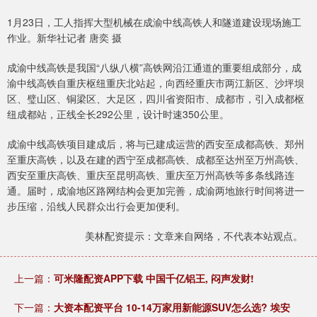
1月23日，工人指挥大型机械在成渝中线高铁人和隧道建设现场施工
作业。新华社记者 唐奕 摄
成渝中线高铁是我国“八纵八横”高铁网沿江通道的重要组成部分，成
渝中线高铁自重庆枢纽重庆北站起，向西经重庆市两江新区、沙坪坝
区、璧山区、铜梁区、大足区，四川省资阳市、成都市，引入成都枢
纽成都站，正线全长292公里，设计时速350公里。
成渝中线高铁项目建成后，将与已建成运营的西安至成都高铁、郑州
至重庆高铁，以及在建的西宁至成都高铁、成都至达州至万州高铁、
西安至重庆高铁、重庆至昆明高铁、重庆至万州高铁等多条线路连
通。届时，成渝地区路网结构会更加完善，成渝两地旅行时间将进一
步压缩，沿线人民群众出行会更加便利。
美林配资提示：文章来自网络，不代表本站观点。
上一篇：
可米隆配资APP下载 中国千亿铝王, 闷声发财!
下一篇：
大资本配资平台 10-14万家用新能源SUV怎么选? 埃安