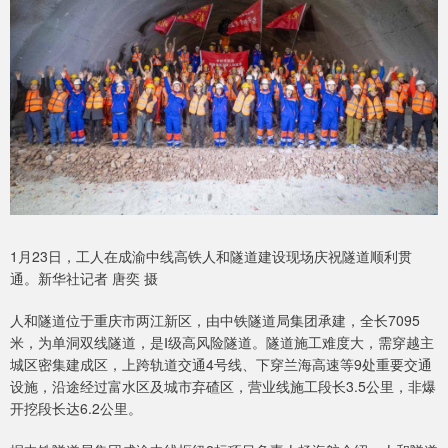
1月23日，工人在成渝中线高铁人和隧道建设现场庆祝隧道顺利贯
通。新华社记者 唐奕 摄
人和隧道位于重庆市两江新区，由中铁隧道局集团承建，全长7095
米，为单洞双线隧道，是Ⅰ级高风险隧道。隧道施工难度大，需穿越主
城区密集建成区，上跨轨道交通4号线、下穿兰海高速等9处重要交通
设施，沿途经过富水区及城市弃碴区，营业线施工段长3.5公里，非爆
开挖段长达6.2公里。