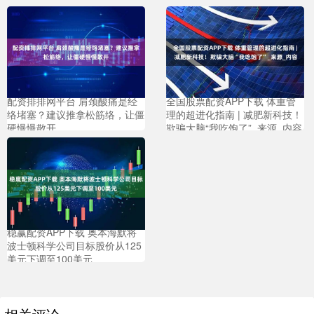
配资排排网平台 肩颈酸痛是经
全国股票配资APP下载 体重管
络堵塞？建议推拿松筋络，让僵
理的超进化指南 | 减肥新科技！
硬慢慢散开
欺骗大脑“我吃饱了”_来源_内容
稳赢配资APP下载 奥本海默将
波士顿科学公司目标股价从125
美元下调至100美元