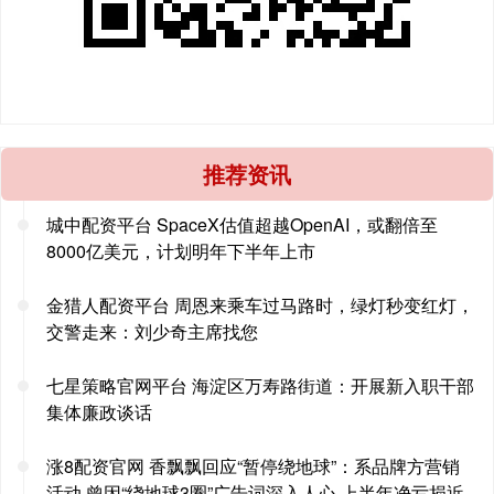
推荐资讯
城中配资平台 SpaceX估值超越OpenAI，或翻倍至
8000亿美元，计划明年下半年上市
金猎人配资平台 周恩来乘车过马路时，绿灯秒变红灯，
交警走来：刘少奇主席找您
七星策略官网平台 海淀区万寿路街道：开展新入职干部
集体廉政谈话
涨8配资官网 香飘飘回应“暂停绕地球”：系品牌方营销
活动 曾因“绕地球3圈”广告词深入人心 上半年净亏损近