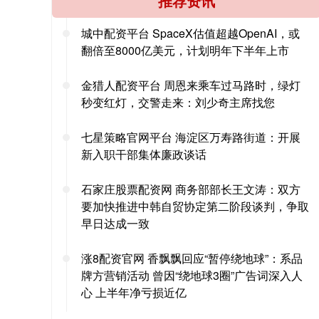
推荐资讯
城中配资平台 SpaceX估值超越OpenAI，或
翻倍至8000亿美元，计划明年下半年上市
金猎人配资平台 周恩来乘车过马路时，绿灯
秒变红灯，交警走来：刘少奇主席找您
七星策略官网平台 海淀区万寿路街道：开展
新入职干部集体廉政谈话
石家庄股票配资网 商务部部长王文涛：双方
要加快推进中韩自贸协定第二阶段谈判，争取
早日达成一致
涨8配资官网 香飘飘回应“暂停绕地球”：系品
牌方营销活动 曾因“绕地球3圈”广告词深入人
心 上半年净亏损近亿